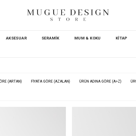
AKSESUAR
SERAMİK
MUM & KOKU
KİTAP
GÖRE (ARTAN)
FIYATA GÖRE (AZALAN)
ÜRÜN ADINA GÖRE (A>Z)
ÜR