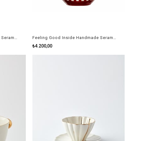
Feeling Good Inside Handmade Seramik Xmas Mood Mug
Feeling Good Inside Handmade Seramik Nut Cracker Big Vase
₺4.200,00