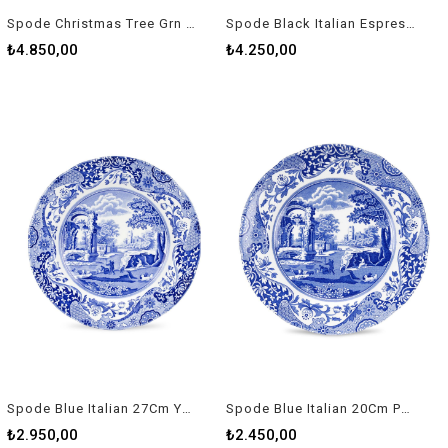
Spode Christmas Tree Grn Nutcracker Candleholder
Spode Black Italian Espresso Fincanı Rw Bkı 04030
₺4.850,00
₺4.250,00
Spode Blue Italian 27Cm Yemek Tabağı Rw Blı 0100
Spode Blue Italian 20Cm Pasta Tabağı Rw Blı 0140
₺2.950,00
₺2.450,00