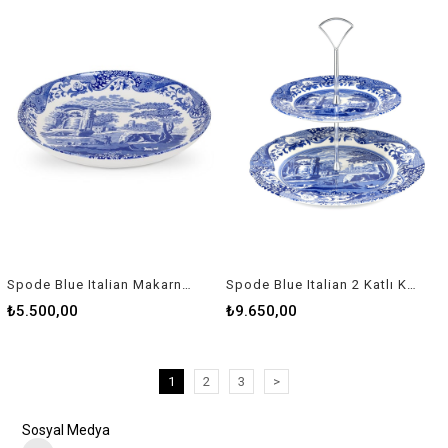
Spode Blue Italian Makarna Tabağı 30 Cm Rw Blı 3887
Spode Blue Italian 2 Katlı Kek Stand
₺5.500,00
₺9.650,00
1
2
3
>
Sosyal Medya