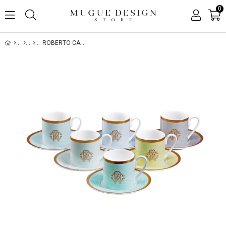
0
ROBERTO CAVALLI LIZZARD SUNRISE 6'LI TÜRK KAHVESI FINCAN TAKIMI