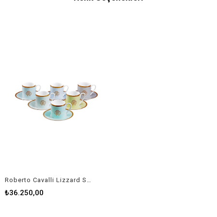
Roberto Cavalli Lizzard Sunrise 6'lı Türk Kahvesi Fincan Takımı
₺36.250,00