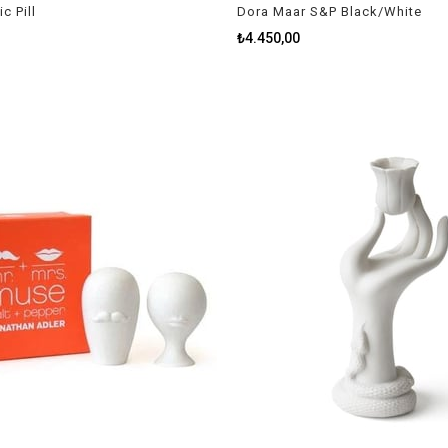
c Pill
Dora Maar S&P Black/White
₺4.450,00