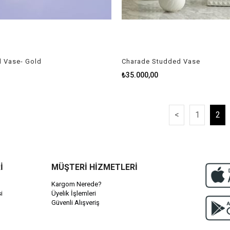
 Vase- Gold
Charade Studded Vase
₺35.000,00
<
1
2
İ
MÜŞTERİ HİZMETLERİ
Kargom Nerede?
i
Üyelik İşlemleri
Güvenli Alışveriş